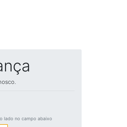
ança
nosco.
ao lado no campo abaixo