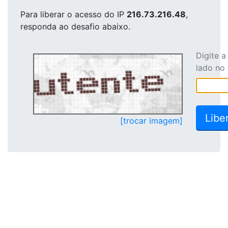
Para liberar o acesso
do IP
216.73.216.48
,
responda ao desafio abaixo.
Digite 
lado no
[trocar imagem]