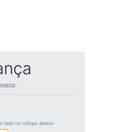
ança
nosco.
ao lado no campo abaixo